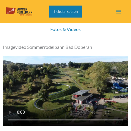
Zum
Inhalt
Tickets kaufen
springen
Fotos & Videos
Imagevideo Sommerrodelbahn Bad Doberan