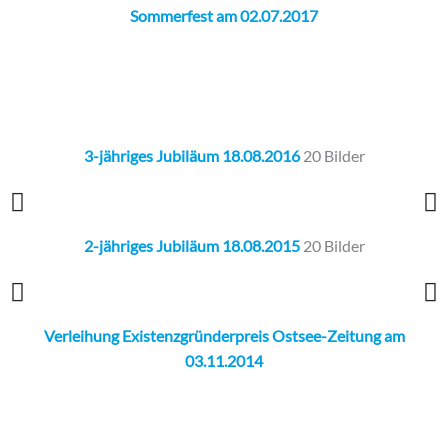
Sommerfest am 02.07.2017
3-jähriges Jubiläum 18.08.2016
20 Bilder
2-jähriges Jubiläum 18.08.2015
20 Bilder
Verleihung Existenzgründerpreis Ostsee-Zeitung am
03.11.2014