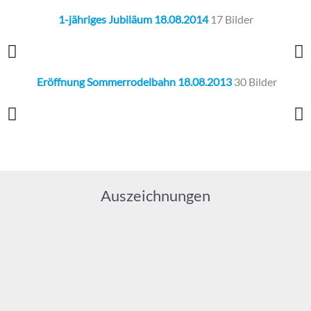
1-jähriges Jubiläum 18.08.2014
17 Bilder
Eröffnung Sommerrodelbahn 18.08.2013
30 Bilder
Auszeichnungen