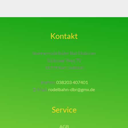
Kontakt
Sommerrodelbahn Bad Doberan
Stülower Weg 70
18209 Bad Doberan
Telefon:
038203 407401
E-Mail:
rodelbahn-dbr@gmx.de
Service
AGB