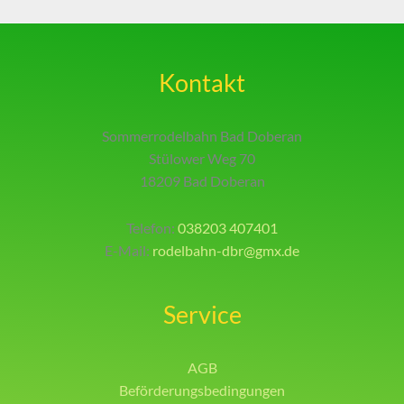
Kontakt
Sommerrodelbahn Bad Doberan
Stülower Weg 70
18209 Bad Doberan
Telefon:
038203 407401
E-Mail:
rodelbahn-dbr@gmx.de
Service
AGB
Beförderungsbedingungen