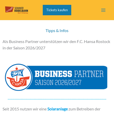
Zum
Inhalt
Tickets kaufen
springen
Tipps & Infos
Als Business Partner unterstützen wir den F.C. Hansa Rostock
in der Saison 2026/2027
Seit 2015 nutzen wir eine
Solaranlage
zum Betreiben der